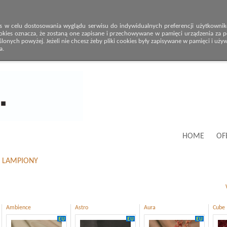
s w celu dostosowania wyglądu serwisu do indywidualnych preferencji użytkowników
okies oznacza, że zostaną one zapisane i przechowywane w pamięci urządzenia za po
onych powyżej. Jeżeli nie chcesz żeby pliki cookies były zapisywane w pamięci i uży
a.
HOME
OF
LAMPIONY
Ambience
Astro
Aura
Cube