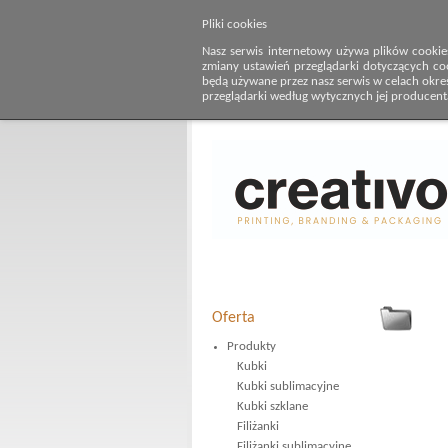
Pliki cookies
Nasz serwis internetowy używa plików cookie
zmiany ustawień przeglądarki dotyczących co
będą używane przez nasz serwis w celach określ
przeglądarki według wytycznych jej producent
Oferta
Produkty
Kubki
Kubki sublimacyjne
Kubki szklane
Filiżanki
Filiżanki sublimacyjne