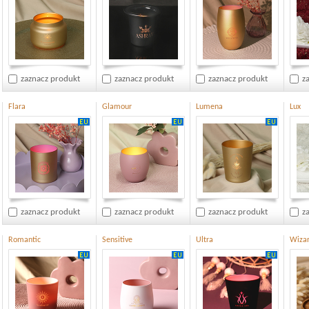
zaznacz produkt
zaznacz produkt
zaznacz produkt
z
Flara
Glamour
Lumena
Lux
zaznacz produkt
zaznacz produkt
zaznacz produkt
z
Romantic
Sensitive
Ultra
Wiza