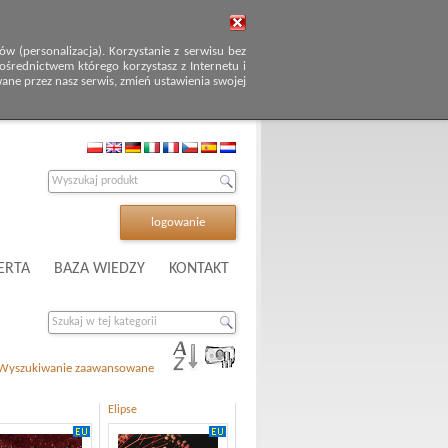
 (personalizacja). Korzystanie z serwisu bez
średnictwem którego korzystasz z Internetu i
wane przez nasz serwis, zmień ustawienia swojej
logowanie
ERTA
BAZA WIEDZY
KONTAKT
Wyszukiwanie zaawansowane
Elipse