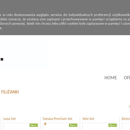
s w celu dostosowania wyglądu serwisu do indywidualnych preferencji użytkowników
okies oznacza, że zostaną one zapisane i przechowywane w pamięci urządzenia za po
onych powyżej. Jeżeli nie chcesz żeby pliki cookies były zapisywane w pamięci i uży
a.
HOME
OF
FILIŻANKI
Luna Set
Sonata Premium Set
Velo Set
Bistr
®