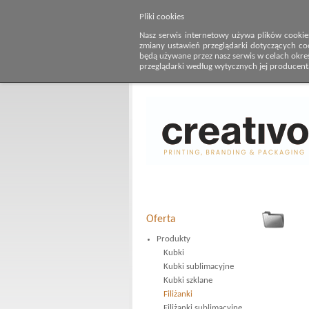
Pliki cookies
Nasz serwis internetowy używa plików cookie
zmiany ustawień przeglądarki dotyczących co
będą używane przez nasz serwis w celach określ
przeglądarki według wytycznych jej producent
Oferta
Produkty
Kubki
Kubki sublimacyjne
Kubki szklane
Filiżanki
Filiżanki sublimacyjne