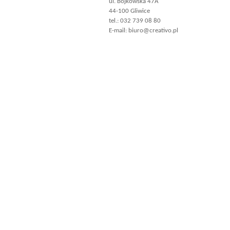
ul. Bojkowska 47A
44-100 Gliwice
tel.: 032 739 08 80
E-mail:
biuro@creativo.pl