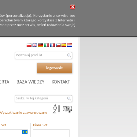
 (personalizacja). Korzystanie z serwisu bez
średnictwem którego korzystasz z Internetu i
wane przez nasz serwis, zmień ustawienia swojej
logowanie
ERTA
BAZA WIEDZY
KONTAKT
Wyszukiwanie zaawansowane
o Set
Diana Set