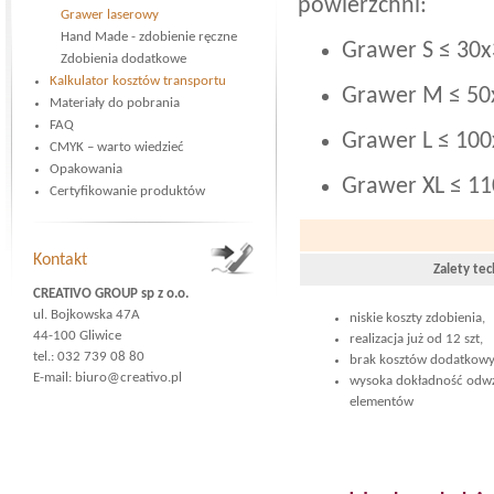
powierzchni:
Grawer laserowy
Hand Made - zdobienie ręczne
Grawer S ≤ 30
Zdobienia dodatkowe
Kalkulator kosztów transportu
Grawer M ≤ 5
Materiały do pobrania
FAQ
Grawer L ≤ 10
CMYK – warto wiedzieć
Opakowania
Grawer XL ≤ 
Certyfikowanie produktów
Kontakt
Zalety tec
CREATIVO GROUP sp z o.o.
ul. Bojkowska 47A
niskie koszty zdobienia,
44-100 Gliwice
realizacja już od 12 szt,
tel.: 032 739 08 80
brak kosztów dodatkowy
E-mail:
biuro@creativo.pl
wysoka dokładność odw
elementów